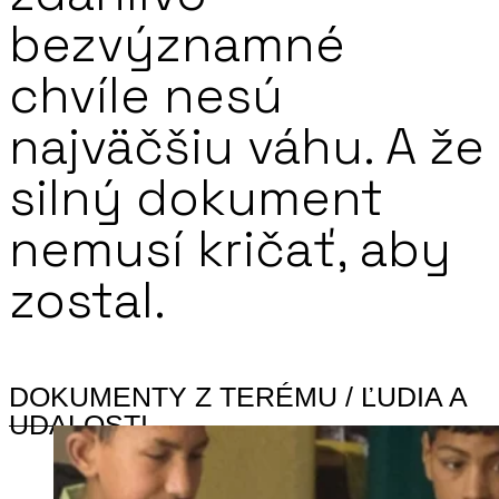
bezvýznamné
chvíle nesú
najväčšiu váhu. A že
silný dokument
nemusí kričať, aby
zostal.
DOKUMENTY Z TERÉMU / ĽUDIA A
UDALOSTI​