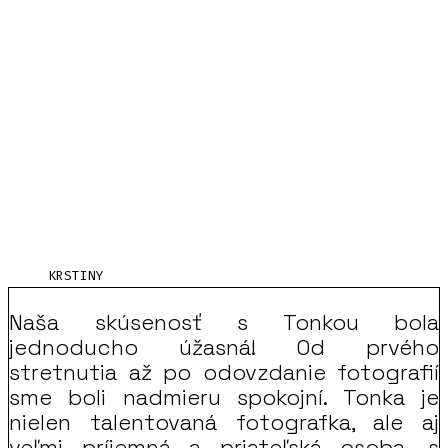
KRSTINY
Naša skúsenosť s Tonkou bola
jednoducho úžasná! Od prvého
stretnutia až po odovzdanie fotografií
sme boli nadmieru spokojní. Tonka je
nielen talentovaná fotografka, ale aj
veľmi príjemná a priateľská osoba, s