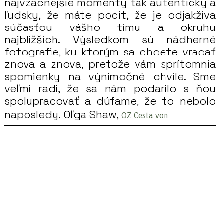
najvzácnejšie momenty tak autenticky a
ľudsky, že máte pocit, že je odjakživa
súčasťou vášho tímu a okruhu
najbližších. Výsledkom sú nádherné
fotografie, ku ktorým sa chcete vracať
znova a znova, pretože vám sprítomnia
spomienky na výnimočné chvíle. Sme
veľmi radi, že sa nám podarilo s ňou
spolupracovať a dúfame, že to nebolo
naposledy. Oľga Shaw,
OZ Cesta von