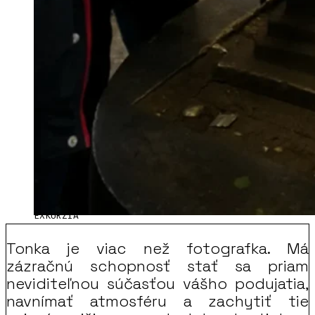
EXKURZIA
Tonka je viac než fotografka. Má
zázračnú schopnosť stať sa priam
neviditeľnou súčasťou vášho podujatia,
navnímať atmosféru a zachytiť tie