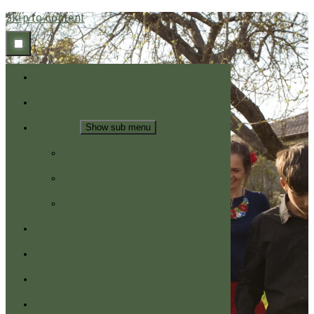
Skip to content
Domov
O
Portfólio
Show sub menu
Dokument z terénu
Rodinný dokument
Svadobný dokument
Spolupráca
Kontakt
Blog